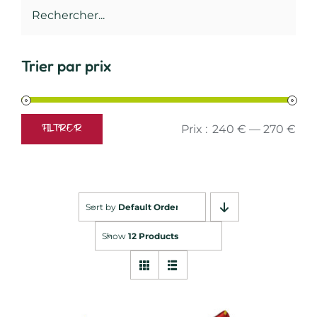
Trier par prix
Prix :
240 €
—
270 €
FILTRER
Prix
Prix
min
max
Sort by
Default Order
Show
12 Products