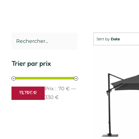
Sort by
Date
Trier par prix
Prix :
70 €
—
FILTRER
Prix
Prix
330 €
min
max