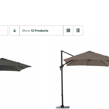
Show
12 Products