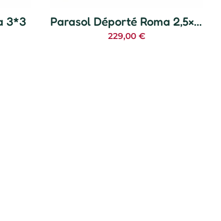
a 3*3
Parasol Déporté Roma 2,5×2,5
229,00
€