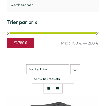
Trier par prix
Prix :
100 €
—
280 €
FILTRER
Prix
Prix
min
max
Sort by
Price
Show
12 Products