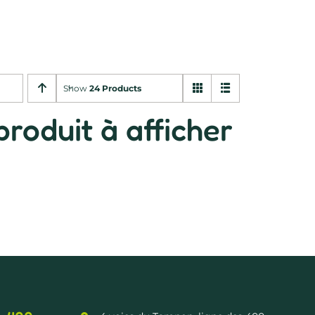
Show
24 Products
roduit à afficher