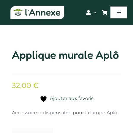
Passer
au
Toggle
contenu
Naviga
Accueil
Nos produits
Applique murale Aplô
Blog
32,00
€
Le magasin
Ajouter aux favoris
Accessoire indispensable pour la lampe Aplô