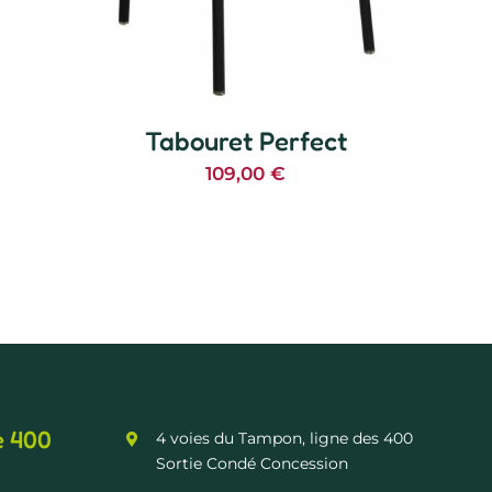
Tabouret Perfect
109,00
€
e 400
4 voies du Tampon, ligne des 400
Sortie Condé Concession