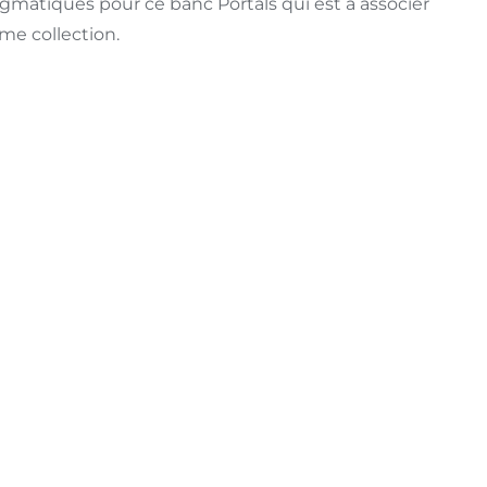
gmatiques pour ce banc Portals qui est à associer
ême collection.