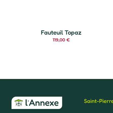
Fauteuil Topaz
119,00
€
Saint-Pierr