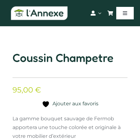
Passer
au
Toggle
contenu
Naviga
Accueil
Nos produits
Coussin Champetre
Blog
95,00
€
Le magasin
Ajouter aux favoris
La gamme bouquet sauvage de Fermob
apportera une touche colorée et originale à
votre mobilier d’extérieur