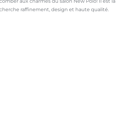
mber aux charmes du salon New Polo! Il est la
cherche raffinement, design et haute qualité.