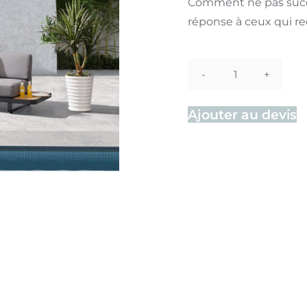
Comment ne pas succo
réponse à ceux qui re
quantité
de
Ajouter au devis
Salon
New
Polo