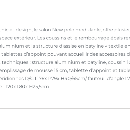
hic et design, le salon New polo modulable, offre plusie
pace extérieur. Les coussins et le rembourrage épais rend
luminium et la structure d’assise en batyline « textile e
tablettes d’appoint pouvant accueillir des accessoires d
 techniques : structure aluminium et batyline, coussin 1
emplissage de mousse 15 cm, tablette d’appoint et tabl
ridiennes D/G L176x P79x H40/65cm/ fauteuil d’angle L
 L120x l.80x H25,5cm