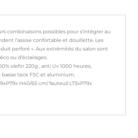
urs combinaisons possibles pour s’intégrer au
ent l’assise confortable et douillette. Les
nduit perforé ». Aux extrémités du salon sont
éco ou d’éclairages.
00% olefin 220g , anti Uv 1000 heures,
e basse teck FSC et aluminium.
79xP79x H40/65 cm/ fauteuil L73xP79x