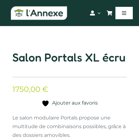
Passer
au
Toggle
contenu
Naviga
Accueil
Nos produits
Salon Portals XL écru
Blog
1750,00
€
Le magasin
Ajouter aux favoris
Le salon modulaire Portals propose une
multitude de combinaisons possibles, grâce à
des dossiers amovibles.