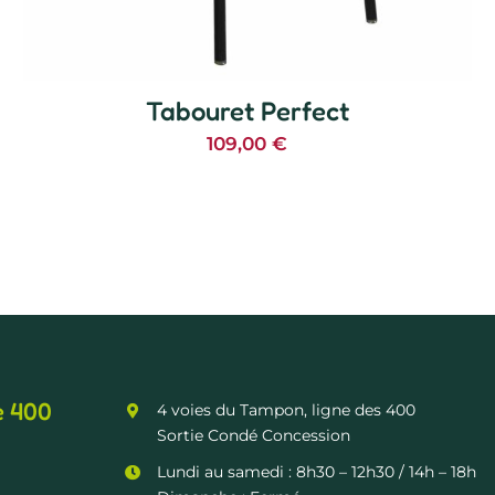
Tabouret Perfect
109,00
€
e 400
4 voies du Tampon, ligne des 400
Sortie Condé Concession
Lundi au samedi :
8h30 – 12h30
/ 14h – 18h