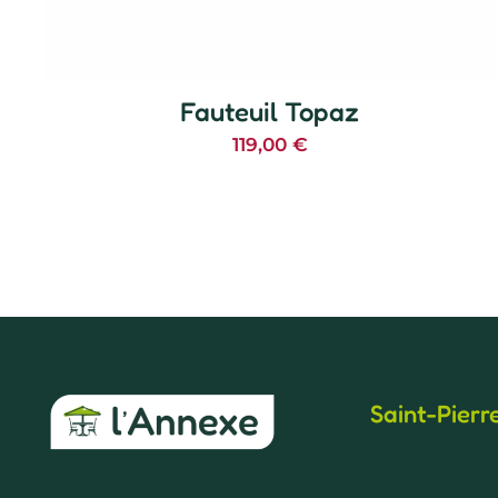
Fauteuil Topaz
119,00
€
Saint-Pierr