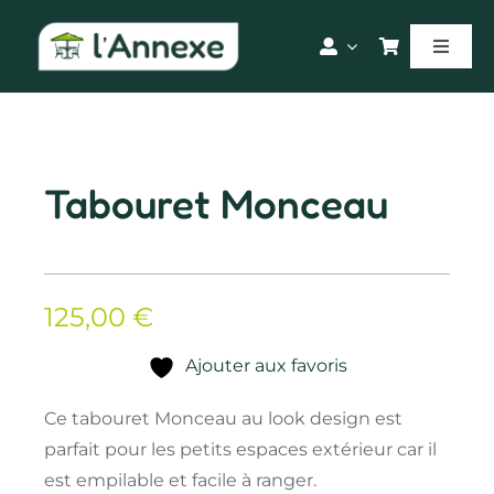
Passer
au
Toggle
contenu
Naviga
Accueil
Nos produits
Tabouret Monceau
Blog
125,00
€
Le magasin
Ajouter aux favoris
Ce tabouret Monceau au look design est
parfait pour les petits espaces extérieur car il
est empilable et facile à ranger.