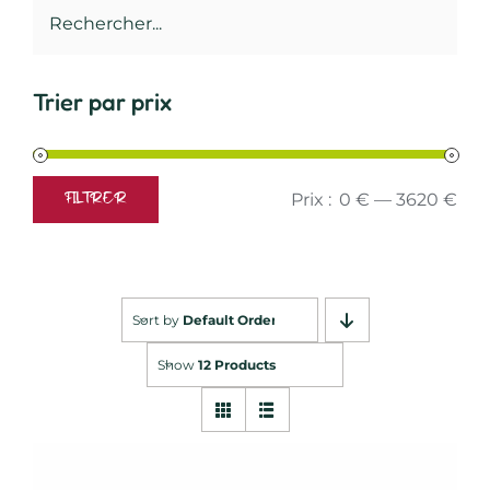
Trier par prix
Prix :
0 €
—
3620 €
FILTRER
Prix
Prix
min
max
Sort by
Default Order
Show
12 Products