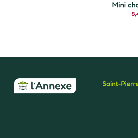
Mini ch
8
Saint-Pierr