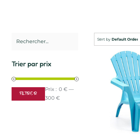
Sort by
Default Order
Trier par prix
Prix :
0 €
—
FILTRER
Prix
Prix
300 €
min
max