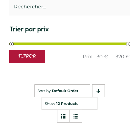
Trier par prix
Prix :
30 €
—
320 €
FILTRER
Prix
Prix
min
max
Sort by
Default Order
Show
12 Products