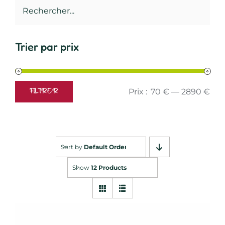
Trier par prix
Prix :
70 €
—
2890 €
FILTRER
Prix
Prix
min
max
Sort by
Default Order
Show
12 Products