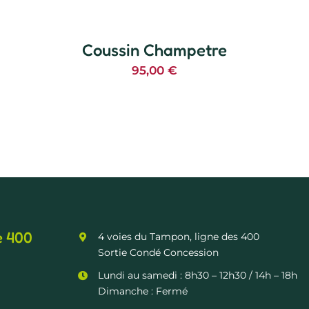
Coussin Champetre
95,00
€
e 400
4 voies du Tampon, ligne des 400
Sortie Condé Concession
Lundi au samedi :
8h30 – 12h30
/ 14h – 18h
Dimanche : Fermé