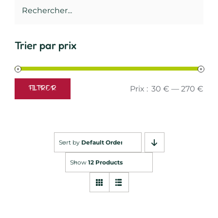
Trier par prix
Prix :
30 €
—
270 €
FILTRER
Prix
Prix
min
max
Sort by
Default Order
Show
12 Products